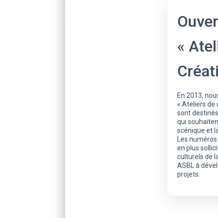
Ouver
« Atel
Créat
En 2013, nou
« Ateliers de 
sont destiné
qui souhaiten
scénique et l
Les numéros m
en plus solli
culturels de 
ASBL à déve
projets.