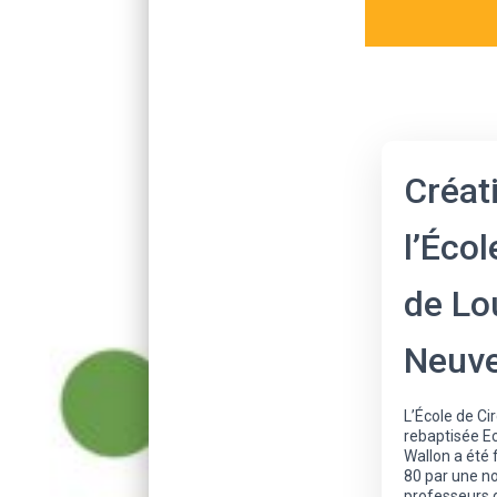
Créat
l’Écol
de Lo
Neuv
L’École de Ci
rebaptisée E
Wallon a été
80 par une n
professeurs 