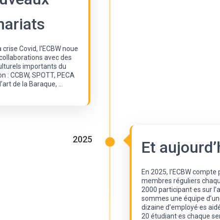
nariats
la crise Covid, l’ECBW noue
collaborations avec des
lturels importants du
on : CCBW, SPOTT, PECA
d’art de la Baraque, …
2025
Et aujourd’
En 2025, l’ECBW compte 
membres réguliers chaqu
2000 participant·es sur l
sommes une équipe d’une
dizaine d’employé·es aidé
20 étudiant·es chaque s