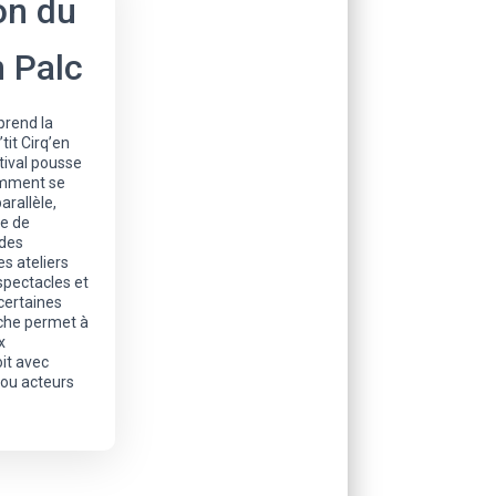
on du
n Palc
prend la
tit Cirq’en
tival pousse
emment se
arallèle,
te de
des
s ateliers
spectacles et
certaines
che permet à
x
oit avec
 ou acteurs