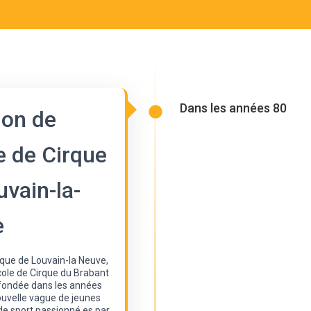
Dans les années 80
ion de
e de Cirque
uvain-la-
e
rque de Louvain-la Neuve,
cole de Cirque du Brabant
 fondée dans les années
ouvelle vague de jeunes
de sport passionné.es par