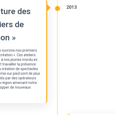
2013
ture des
iers de
ion »
s ouvrons nos premiers
création ». Ces ateliers
s à nos jeunes mordu.es
t travailler la présence
a création de spectacles.
is sur pied sont de plus
cités par des opérateurs
la région amenant notre
lopper de nouveaux