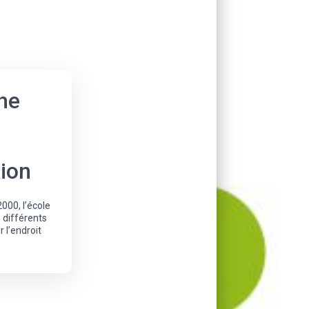
he
tion
000, l’école
 différents
r l’endroit