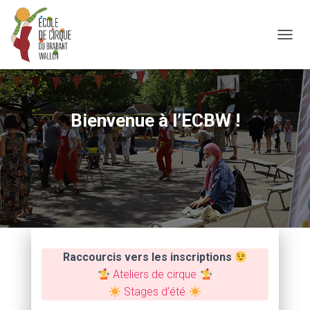
OUVRI
Bienvenue à l’ECBW !
Raccourcis vers les inscriptions
Atelier
s de cirque
Stages d’été