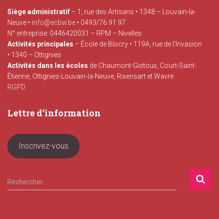
Siège administratif
– 1, rue des Artisans • 1348 – Louvain-la-
Neuve •
info@ecbw.be
• 0493/76.91.97
N° entreprise: 0446420031 – RPM – Nivelles
Activités principales
– École de Blocry • 119A, rue de l’Invasion
• 1340 – Ottignies
Activités dans les écoles
de Chaumont-Gistoux, Court-Saint-
Étienne, Ottignies-Louvain-la-Neuve, Rixensart et Wavre
RGPD
Lettre d’information
Inscrivez-vous
R
Rechercher…
e
c
h