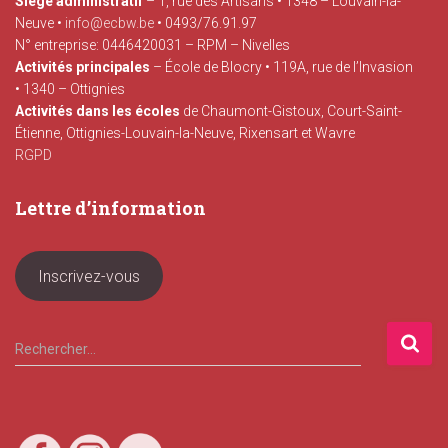
Siège administratif
– 1, rue des Artisans • 1348 – Louvain-la-
Neuve •
info@ecbw.be
• 0493/76.91.97
N° entreprise: 0446420031 – RPM – Nivelles
Activités principales
– École de Blocry • 119A, rue de l’Invasion
• 1340 – Ottignies
Activités dans les écoles
de Chaumont-Gistoux, Court-Saint-
Étienne, Ottignies-Louvain-la-Neuve, Rixensart et Wavre
RGPD
Lettre d’information
Inscrivez-vous
R
Rechercher…
e
c
h
e