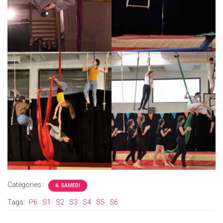
Catégories :
6. SAMEDI
Tags:
P6
S1
S2
S3
S4
S5
S6