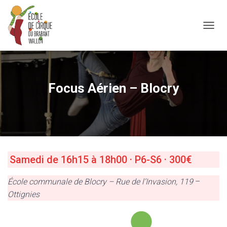
OUVRI
Focus Aérien – Blocry
Samedi de 16h15 à 18h00 · P6-S6 · 300€
École communale de Blocry – Rue de l’Invasion, 119
–
Ottignies