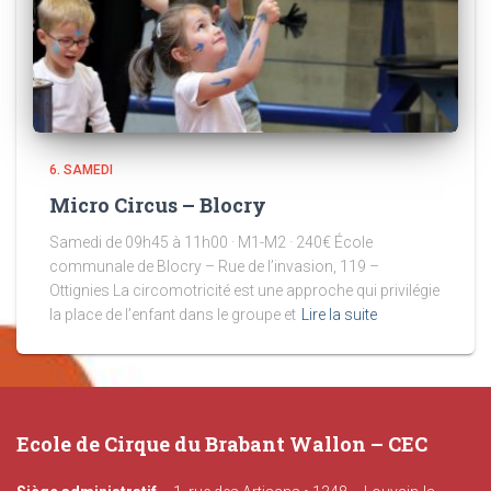
6. SAMEDI
Micro Circus – Blocry
Samedi de 09h45 à 11h00 · M1-M2 · 240€ École
communale de Blocry – Rue de l’invasion, 119 –
Ottignies La circomotricité est une approche qui privilégie
la place de l’enfant dans le groupe et
Lire la suite
Ecole de Cirque du Brabant Wallon – CEC