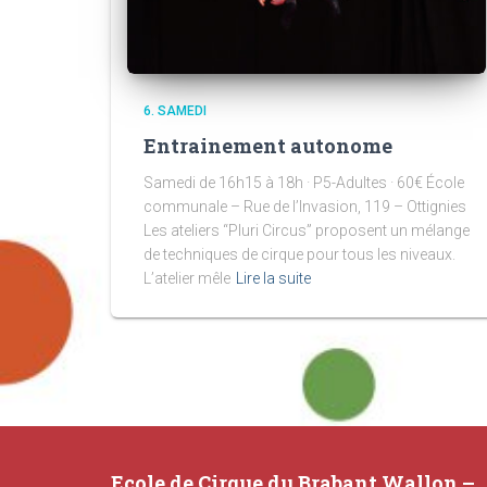
6. SAMEDI
Entrainement autonome
Samedi de 16h15 à 18h · P5-Adultes · 60€ École
communale – Rue de l’Invasion, 119 – Ottignies
Les ateliers “Pluri Circus” proposent un mélange
de techniques de cirque pour tous les niveaux.
L’atelier mêle
Lire la suite
Ecole de Cirque du Brabant Wallon –