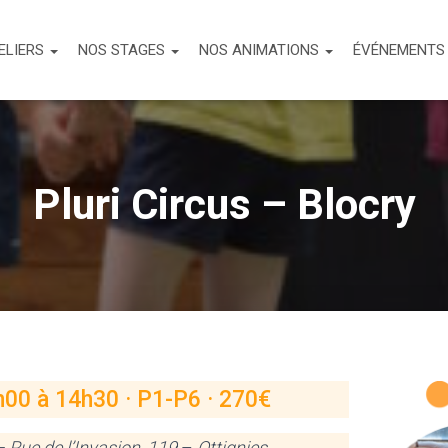
ELIERS
NOS STAGES
NOS ANIMATIONS
ÉVÉNEMENT
Pluri Circus – Blocry
00 à 14h30 · P1-P6 · 270€
Rue de l’Invasion, 119
–
Ottignies