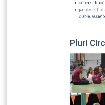
aériens : trapè
jonglerie : bal
diable, assiett
Pluri Cir