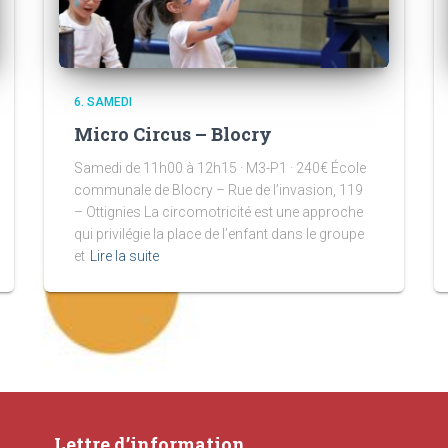
6. SAMEDI
Micro Circus – Blocry
Samedi de 11h00 à 12h15 · M3-P1 · 240€ École
communale de Blocry – Rue de l’invasion, 119
– Ottignies La circomotricité est une approche
qui privilégie la place de l’enfant dans le groupe
et
Lire la suite
Lettre d’information