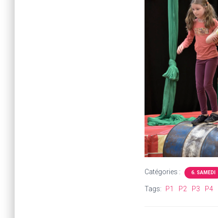
Catégories :
6. SAMEDI
Tags:
P1
P2
P3
P4