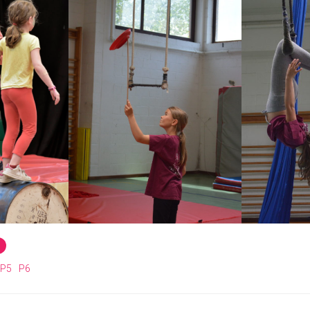
P5
P6