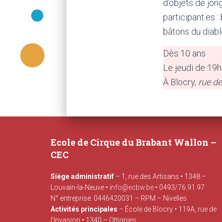
d’objets de jon
participant.es :
bâtons du diabl
Dès 10 ans
Le jeudi de 19
À Blocry,
rue de 
Ecole de Cirque du Brabant Wallon –
CEC
Siège administratif
– 1, rue des Artisans • 1348 –
Louvain-la-Neuve •
info@ecbw.be
• 0493/76.91.97
N° entreprise: 0446420031 – RPM – Nivelles
Activités principales
– École de Blocry • 119A, rue de
l’Invasion • 1340 – Ottignies