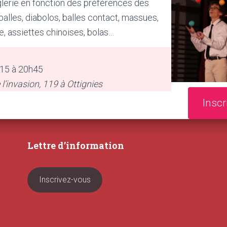
glerie en fonction des préférences des
 balles, diabolos, balles contact, massues,
e, assiettes chinoises, bolas…
h15 à 20h45
l’invasion, 119 à Ottignies
Inscr
Lettre d’information
Inscrivez-vous