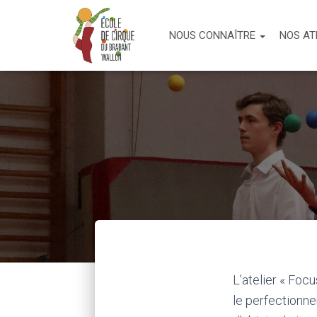
NOUS CONNAÎTRE
NOS AT
L’atelier « Focu
le perfectionne